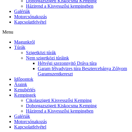
Doborgazszigeti Kiskocsma Kemping
Házirend a Kisvesszősi kempingben
Galériák
Motorcsónakozás
Kapcsolatfelvétel
Menu
Magunkról
Túrák
Szigetközi túrák
Nem szigetközi túráink
Hétvégi szezonnyitó Dráva túra
Garam félvadvizes túra Besztercebánya Zólyom
Garamszentkereszt
Időpontok
Áraink
Kenubérlés
Kempingek
Cikolaszigeti Kisvesszősi Kemping
Doborgazszigeti Kiskocsma Kemping
Házirend a Kisvesszősi kempingben
Galériák
Motorcsónakozás
Kapcsolatfelvétel