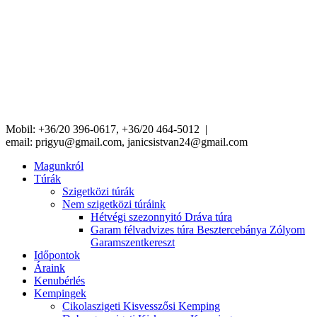
Mobil: +36/20 396-0617, +36/20 464-5012 |
email:
prigyu@gmail.com,
janicsistvan24@gmail.com
Magunkról
Túrák
Szigetközi túrák
Nem szigetközi túráink
Hétvégi szezonnyitó Dráva túra
Garam félvadvizes túra Besztercebánya Zólyom
Garamszentkereszt
Időpontok
Áraink
Kenubérlés
Kempingek
Cikolaszigeti Kisvesszősi Kemping