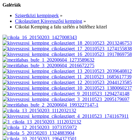
Galériák
Szigetközi kempingek
»
Cikolasziget Kisvesszősi kemping
»
Cikolai Kemping a falu szélén a büféhez közel