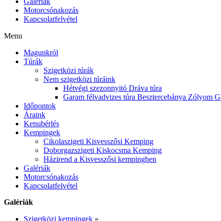
Galériák
Motorcsónakozás
Kapcsolatfelvétel
Menu
Magunkról
Túrák
Szigetközi túrák
Nem szigetközi túráink
Hétvégi szezonnyitó Dráva túra
Garam félvadvizes túra Besztercebánya Zólyom G
Időpontok
Áraink
Kenubérlés
Kempingek
Cikolaszigeti Kisvesszősi Kemping
Doborgazszigeti Kiskocsma Kemping
Házirend a Kisvesszősi kempingben
Galériák
Motorcsónakozás
Kapcsolatfelvétel
Galériák
Szigetközi kempingek
»