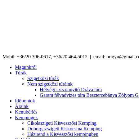
Mobil: +36/20 396-0617, +36/20 464-5012 | email:
prigyu@gmail.
Magunkról
Túrák
Szigetközi túrák
Nem szigetközi túráink
Hétvégi szezonnyitó Dráva túra
Garam félvadvizes túra Besztercebánya Zólyom G
Időpontok
Áraink
Kenubérlés
Kempingek
Cikolaszigeti Kisvesszősi Kemping
Doborgazszigeti Kiskocsma Kemping
Házirend a Kisvesszősi kempingben