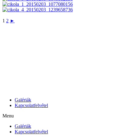
1
2
►
Galériák
Kapcsolatfelvétel
Menu
Galériák
Kapcsolatfelvétel