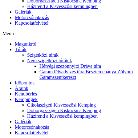
Doborgazszigeti Kiskocsma Kemping
Házirend a Kisvesszősi kempingben
Galériák
Motorcsónakozás
Kapcsolatfelvétel
Menu
Magunkról
Túrák
Szigetközi túrák
Nem szigetközi túráink
Hétvégi szezonnyitó Dráva túra
Garam félvadvizes túra Besztercebánya Zólyom
Garamszentkereszt
Időpontok
Áraink
Kenubérlés
Kempingek
Cikolaszigeti Kisvesszősi Kemping
Doborgazszigeti Kiskocsma Kemping
Házirend a Kisvesszősi kempingben
Galériák
Motorcsónakozás
Kapcsolatfelvétel