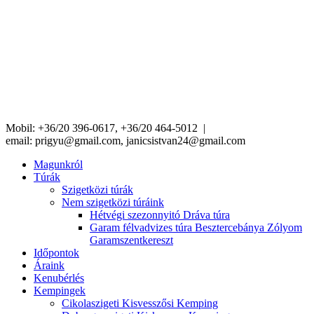
Mobil: +36/20 396-0617, +36/20 464-5012 |
email:
prigyu@gmail.com,
janicsistvan24@gmail.com
Magunkról
Túrák
Szigetközi túrák
Nem szigetközi túráink
Hétvégi szezonnyitó Dráva túra
Garam félvadvizes túra Besztercebánya Zólyom
Garamszentkereszt
Időpontok
Áraink
Kenubérlés
Kempingek
Cikolaszigeti Kisvesszősi Kemping